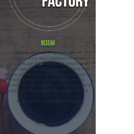
RESEAU
Marine Ulrich
est engagée dans la
transformation des organisations et des
territoires par des démarches créatives et
innovantes. Avec
Artistik Bazaar
, elle fédère
envies, compétences et talents pour produire
des évènements et des dispositifs qui
transforment les territoires par une approche
ludique, participative et résolument festive.
#consultante #culture #créativité