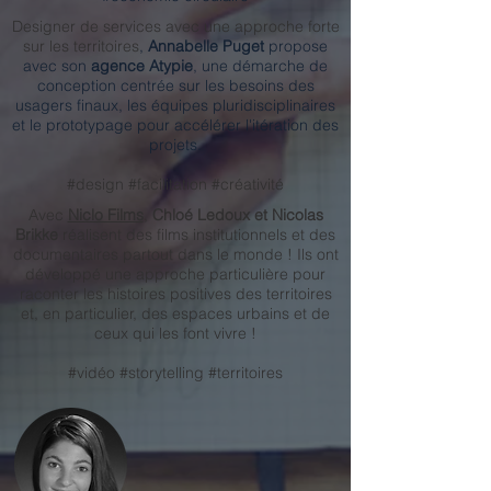
Designer de services avec une approche forte
sur les territoires
,
Annabelle Puget
propose
avec son
agence Atypie
, une démarche de
conception centrée sur les besoins des
usagers finaux, les équipes pluridisciplinaires
et le prototypage pour accélérer l'itération des
projets.
#design #facilitation #créativité
Avec
Niclo Films
,
Chloé Ledoux et Nicolas
Brikke
réalisent des films institutionnels et des
documentaires partout dans le monde ! Ils ont
développé une approche particulière pour
raconter les histoires positives des territoires
et, en particulier, des espaces urbains et de
ceux qui les font vivre !
#vidéo #storytelling #territoires