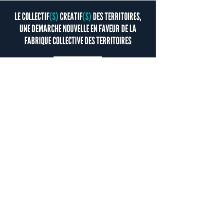
LE COLLECTIF
(S)
CREATIF
(S)
DES TERRITOIRES,
UNE DEMARCHE NOUVELLE EN FAVEUR DE LA
FABRIQUE COLLECTIVE DES TERRITOIRES
Pour accompagner toujours plus de
décideurs et d’acteurs de la « fabrique
des villes et des territoires », nous avons
co-fondé, avec plusieurs partenaires, le
Collectif(s) Créatif(s) des Territoires, une
communauté de professionnels dont la
mission est d’inspirer, expérimenter et
accompagner l’appropriation des outils
et méthodes de ces nouvelles
ingénieries collectives, si nécessaires
pour relever nos défis locaux sur le
terrain.